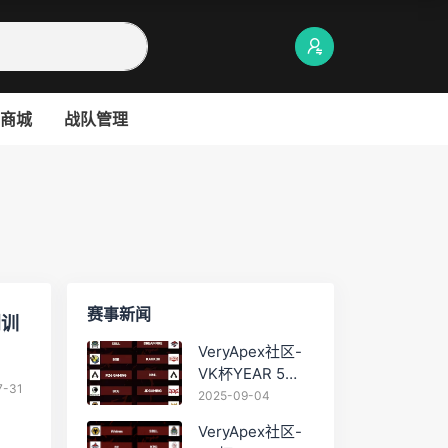
商城
战队管理
赛事新闻
别训
VeryApex社区-
VK杯YEAR 5
7-31
PRO训练赛
2025-09-04
#0904
VeryApex社区-