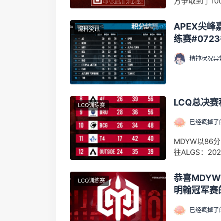
方争取到了10
APEX尖峰
爆料资讯
练赛#072
精神状况异
LCQ总决
LCQ训练赛
已经疯掉了
MDYW以8
往ALGS：2
恭喜MDYW
LCQ训练赛
明翰冠军赛
已经疯掉了