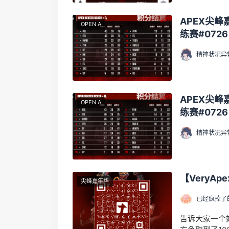
APEX尖峰
OPEN A
练赛#072
精神状况异
APEX尖峰
OPEN A
练赛#072
精神状况异
【VeryA
尖峰嘉年华
已经疯掉了
告诉大家一个