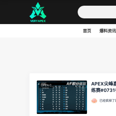
首页
爆料资讯
APEX尖峰
OPEN C
练赛#073
已经疯掉了