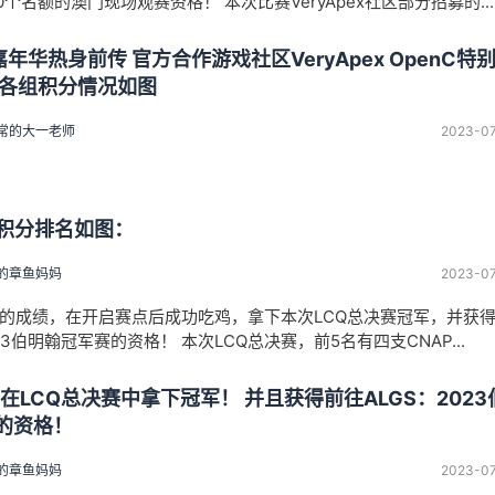
0个名额的澳门现场观赛资格！ 本次比赛VeryApex社区部分招募的...
嘉年华热身前传 官方合作游戏社区VeryApex OpenC特
3各组积分情况如图
常的大一老师
2023-0
赛积分排名如图：
的章鱼妈妈
2023-0
6分的成绩，在开启赛点后成功吃鸡，拿下本次LCQ总决赛冠军，并获
023伯明翰冠军赛的资格！ 本次LCQ总决赛，前5名有四支CNAP...
在LCQ总决赛中拿下冠军！ 并且获得前往ALGS：2023
的资格！
的章鱼妈妈
2023-0