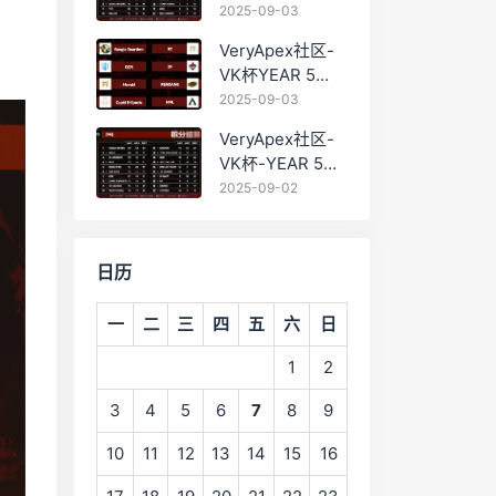
PRO训练赛
2025-09-03
#0903 BC组总排
VeryApex社区-
名积分：
VK杯YEAR 5
PRO训练赛
2025-09-03
#0903 参赛名单
VeryApex社区-
如图:
VK杯-YEAR 5
PRO训练赛
2025-09-02
#0902 总排名积
分：
日历
一
二
三
四
五
六
日
1
2
3
4
5
6
7
8
9
10
11
12
13
14
15
16