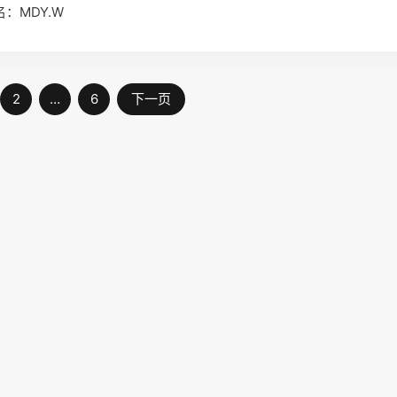
名：MDY.W
2
…
6
下一页