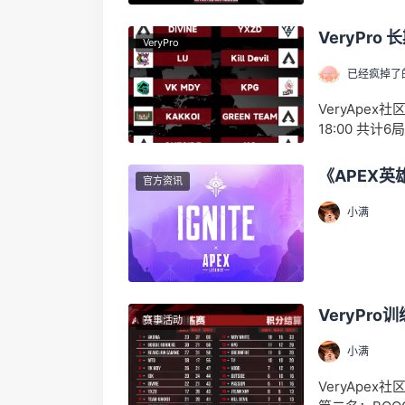
VeryPro
VeryPro
已经疯掉了
VeryApex社
18:00 共计
《APEX
官方资讯
小满
VeryPro
赛事活动
小满
VeryApex社