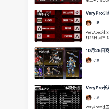
第二名：BOOGI
VeryPro
赛事活动
小满
VeryApex社
月25日 周三 
10月25
商城刷新
小满
VeryPr
赛事活动
小满
VeryApex