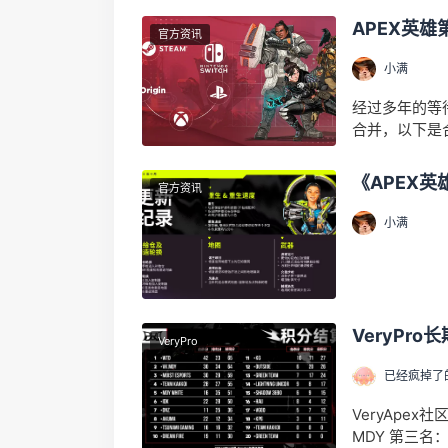
APEX英
官方资讯
小满
经过多年的等
合并，以下是合
《APEX
官方资讯
小满
VeryPr
VeryPro
已经疯掉了
VeryApex
MDY 第三名：