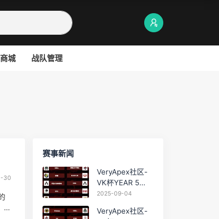
商城
战队管理
赛事新闻
VeryApex社区-
0-30
VK杯YEAR 5
PRO训练赛
2025-09-04
的
#0904
。
VeryApex社区-