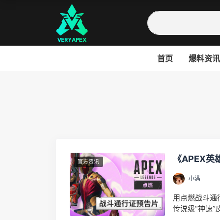
首页
爆料资讯
《APEX
官方资讯
小满
用点燃战斗通
传说级“神速
用...