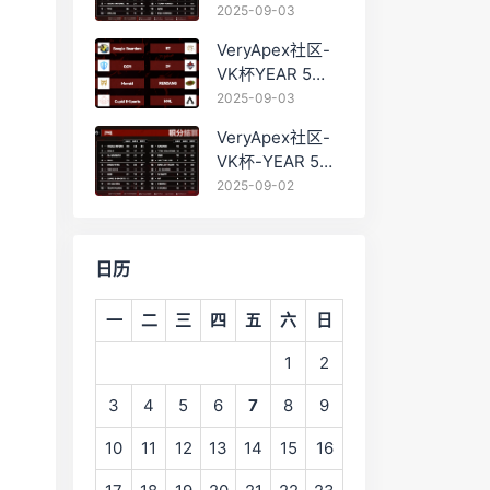
PRO训练赛
2025-09-03
#0903 BC组总排
VeryApex社区-
名积分：
VK杯YEAR 5
PRO训练赛
2025-09-03
#0903 参赛名单
VeryApex社区-
如图:
VK杯-YEAR 5
PRO训练赛
2025-09-02
#0902 总排名积
分：
日历
一
二
三
四
五
六
日
1
2
3
4
5
6
7
8
9
10
11
12
13
14
15
16