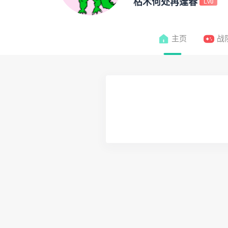
枯木何处再逢春
Lv0
主页
战