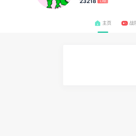
23218
Lv0
主页
战