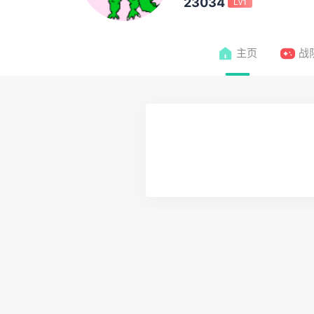
23034
Lv1
主页
战