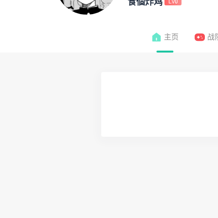
食個炸鸡
Lv0
主页
战