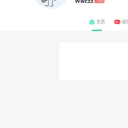
Wwczz
Lv1
主页
战