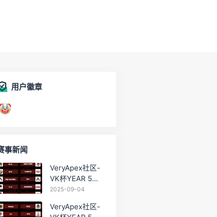
用户徽章
赛事新闻
VeryApex社区-
VK杯YEAR 5
PRO训练赛
2025-09-04
#0904
VeryApex社区-