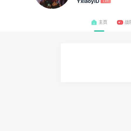
YxiaoyiD
Lv1
主页
战