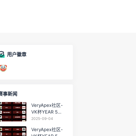
用户徽章
赛事新闻
VeryApex社区-
VK杯YEAR 5
PRO训练赛
2025-09-04
#0904
VeryApex社区-