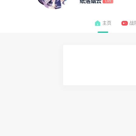
纸落烟云
Lv1
主页
战