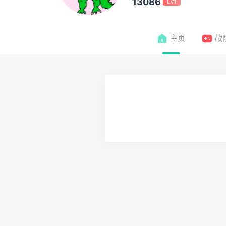
13086
Lv1
主页
战