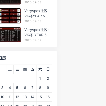
PRO训练赛
2025-09-03
#0903 BC组总排
VeryApex社区-
名积分：
VK杯YEAR 5
PRO训练赛
2025-09-03
#0903 参赛名单
VeryApex社区-
如图:
VK杯-YEAR 5
PRO训练赛
2025-09-02
#0902 总排名积
分：
日历
一
二
三
四
五
六
日
1
2
3
4
5
6
7
8
9
10
11
12
13
14
15
16