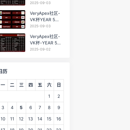
PRO训练赛
2025-09-03
#0903 BC组总排
VeryApex社区-
名积分：
VK杯YEAR 5
PRO训练赛
2025-09-03
#0903 参赛名单
VeryApex社区-
如图:
VK杯-YEAR 5
PRO训练赛
2025-09-02
#0902 总排名积
分：
日历
一
二
三
四
五
六
日
1
2
3
4
5
6
7
8
9
10
11
12
13
14
15
16