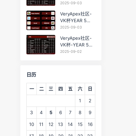
PRO训练赛
2025-09-03
#0903 BC组总排
VeryApex社区-
名积分：
VK杯YEAR 5
PRO训练赛
2025-09-03
#0903 参赛名单
VeryApex社区-
如图:
VK杯-YEAR 5
PRO训练赛
2025-09-02
#0902 总排名积
分：
日历
一
二
三
四
五
六
日
1
2
3
4
5
6
7
8
9
10
11
12
13
14
15
16