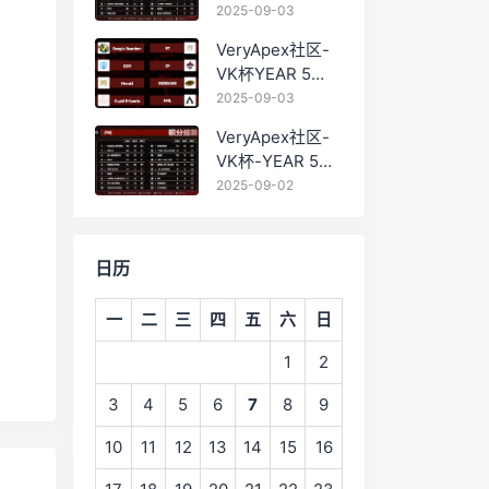
PRO训练赛
2025-09-03
#0903 BC组总排
VeryApex社区-
名积分：
VK杯YEAR 5
PRO训练赛
2025-09-03
#0903 参赛名单
VeryApex社区-
如图:
VK杯-YEAR 5
PRO训练赛
2025-09-02
#0902 总排名积
分：
日历
一
二
三
四
五
六
日
1
2
3
4
5
6
7
8
9
10
11
12
13
14
15
16