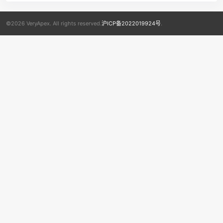
©2026 VeryApex. All rights reserved.
沪ICP备2022019924号
.