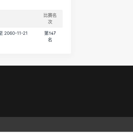
比赛名
次
至 2060-11-21
第147
名