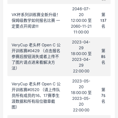
2046-07-
VK杯系列训练赛全新升级！
20
第
保姆级教学如何报名比赛 一
12:00:00 至
137
定要点开阅读!!!
2060-11-21
名
11:00:00
2023-04-
VeryCup 老头杯 Open C 公
29
开训练赛#0429 （点击报名
第
18:00:00 至
参赛后按钮消失或者上传不
85
2023-04-
了图片请点进来看解决方
名
29
法）
22:00:00
2023-05-
VeryCup 老头杯 Open C 公
20
开训练赛#0520 （请上传队
第
18:00:00 至
员所有成员的16、17赛季生
75
2023-05-
涯数据和所有段位徽章截
名
20
图）
22:00:00