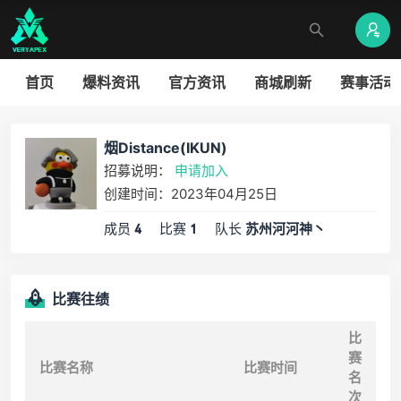
首页
爆料资讯
官方资讯
商城刷新
赛事活动
烟Distance(IKUN)
招募说明：
申请加入
创建时间：2023年04月25日
成员
比赛
队长
4
1
苏州河河神丶
比赛往绩
比
赛
比赛名称
比赛时间
名
次