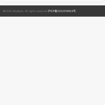
©2026 VeryApex. All rights reserved.
沪ICP备2022019924号
.