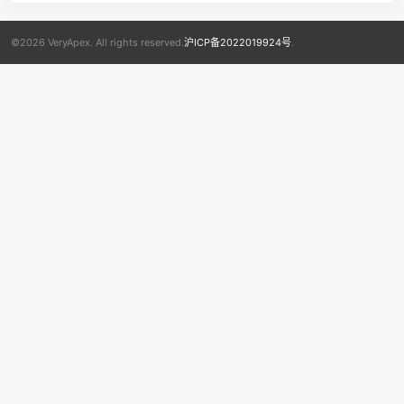
©2026 VeryApex. All rights reserved.
沪ICP备2022019924号
.