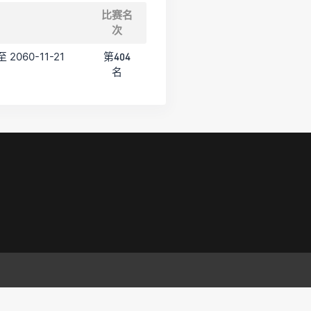
比赛名
次
至 2060-11-21
第404
名