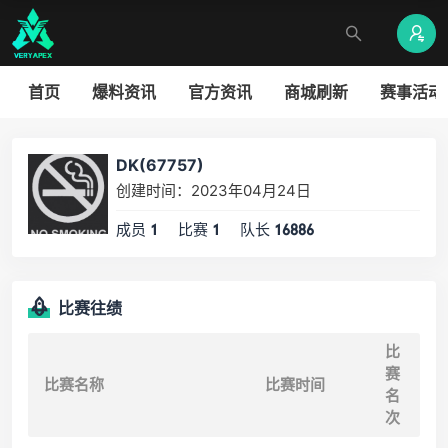
首页
爆料资讯
官方资讯
商城刷新
赛事活动
DK(67757)
创建时间：2023年04月24日
成员
比赛
队长
1
1
16886
比赛往绩
比
赛
比赛名称
比赛时间
名
次