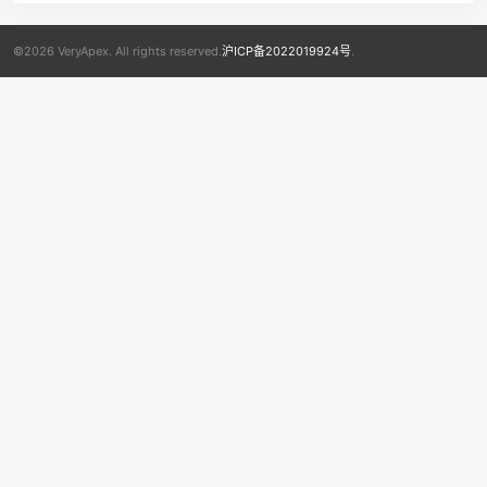
©2026 VeryApex. All rights reserved.
沪ICP备2022019924号
.