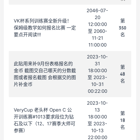
2046-07-
20
VK杯系列训练赛全新升级！
第
12:00:00
保姆级教学如何报名比赛 一定
350
至 2060-
要点开阅读!!!
名
11-21
11:00:00
2023-10-
此贴用来补9月份表格报名的
31
第
金币 截图交自己哪天的分数截
18:00:00
48
图或者报名截图 会根据交的图
至 2023-
名
片补金币
10-31
00:22:00
2023-10-
VeryCup 老头杯 Open C 公
13
第
开训练赛#1013要求段位为钻
18:00:00
18
石及以下（12、17赛季大师可
至 2023-
名
参赛）
10-13
22:00:00