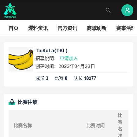
首页
爆料资讯
官方资讯
商城刷新
赛事活动
TaiKuLa(TKL)
招募说明：
申请加入
创建时间：2023年04月23日
成员
比赛
队长
3
8
18277
比赛往绩
比
赛
比赛名称
比赛时间
名
次