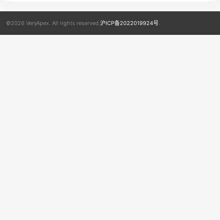
©2026 VeryApex. All rights reserved.
沪ICP备2022019924号
.