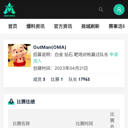
首页
爆料资讯
官方资讯
商城刷新
赛事活动
OutMan(OMA)
招募说明：白金 钻石 靶场对枪赢过队长
申请
加入
创建时间：2023年04月21日
成员
比赛
队长
3
1
17963
比赛往绩
比
赛
比赛名称
比赛时间
名