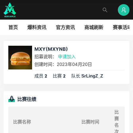
首页
爆料资讯
官方资讯
商城刷新
赛事活动
MXY(MXYNB)
招募说明：
申请加入
创建时间：2023年04月20日
成员
比赛
队长
2
2
SrLingZ_Z
比赛往绩
比
赛
比赛名称
比赛时间
名
次