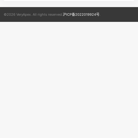
©2026 VeryApex. All rights reserved.
沪ICP备2022019924号
.