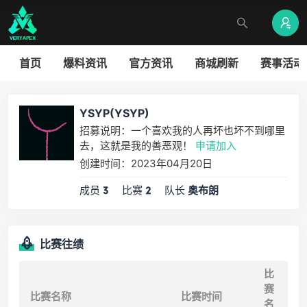
首页
爆料资讯
官方资讯
商城刷新
赛事活动
YSYP(YSYP)
招募说明：一个喜欢我的人再坏也坏不到哪里
去，这就是我的善恶观！
申请加入
创建时间：2023年04月20日
成员
比赛
队长
3
2
奥布朗
比赛往绩
比
赛
比赛名称
比赛时间
名