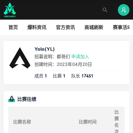
首页
爆料资讯
官方资讯
商城刷新
赛事活动
Yolo(YL)
招募说明：都哥们
申请加入
创建时间：2023年04月20日
成员
比赛
队长
1
1
17451
比赛往绩
比
赛
比赛名称
比赛时间
名
次