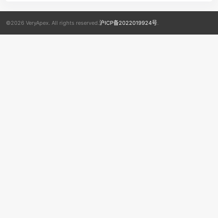
©2026 VeryApex. All rights reserved.
沪ICP备2022019924号
.