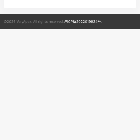
©2026 VeryApex. All rights reserved.
沪ICP备2022019924号
.