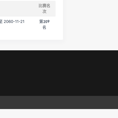
比赛名
次
至 2060-11-21
第209
名