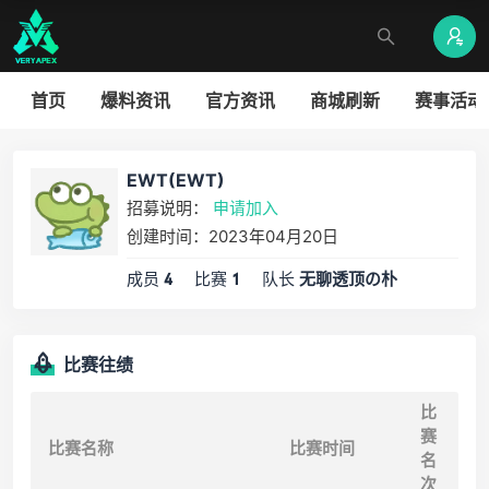
首页
爆料资讯
官方资讯
商城刷新
赛事活动
EWT(EWT)
招募说明：
申请加入
创建时间：2023年04月20日
成员
比赛
队长
4
1
无聊透顶の朴
比赛往绩
比
赛
比赛名称
比赛时间
名
次