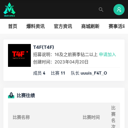
首页
爆料资讯
官方资讯
商城刷新
赛事活动
T4F(T4F)
招募说明：16及之前赛季钻二以上
申请加入
创建时间：2023年04月20日
成员
比赛
队长
4
11
uuuis_F4T_O
比赛往绩
比
赛
比赛名称
比赛时间
名
次