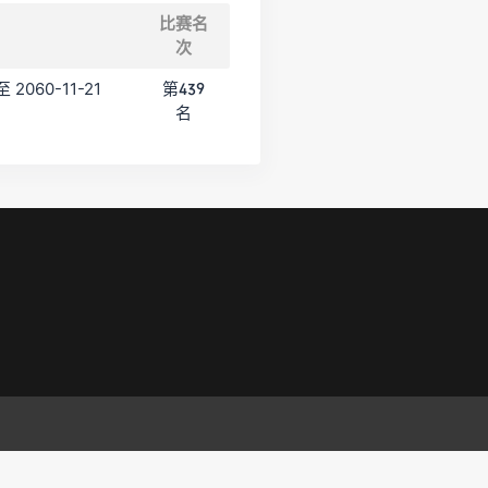
比赛名
次
至 2060-11-21
第439
名