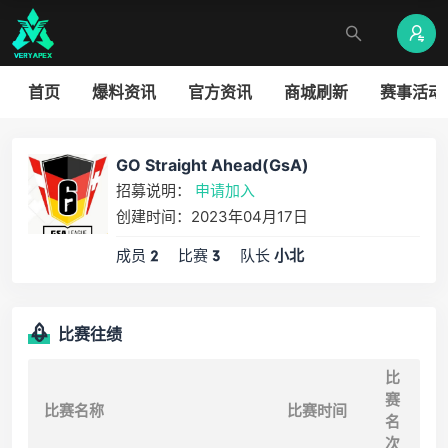
首页
爆料资讯
官方资讯
商城刷新
赛事活动
GO Straight Ahead(GsA)
招募说明：
申请加入
创建时间：2023年04月17日
成员
比赛
队长
2
3
小北
比赛往绩
比
赛
比赛名称
比赛时间
名
次