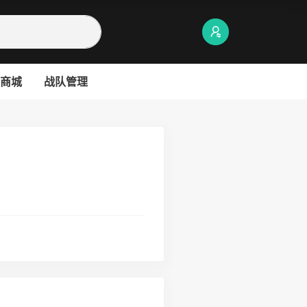
商城
战队管理