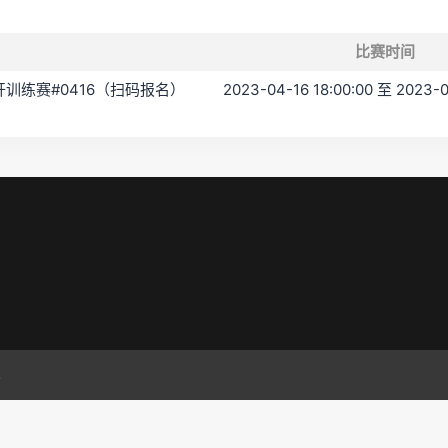
比赛时间
C 公开训练赛#0416（扫码报名）
2023-04-16 18:00:00 至 2023-0
.