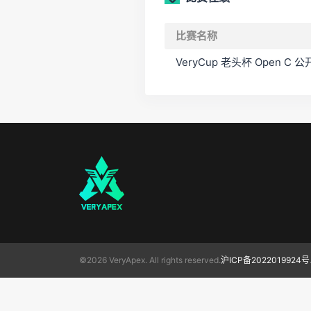
比赛名称
VeryCup 老头杯 Open 
©2026 VeryApex. All rights reserved.
沪ICP备2022019924号