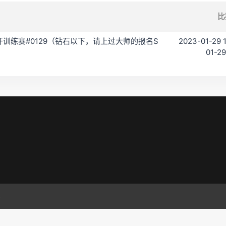
比
 C 公开训练赛#0129（钻石以下，请上过大师的报名S
2023-01-29 
01-29
.