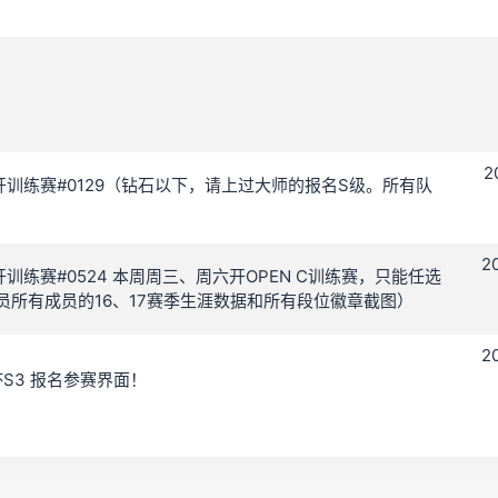
2
 C 公开训练赛#0129（钻石以下，请上过大师的报名S级。所有队
2
C 公开训练赛#0524 本周周三、周六开OPEN C训练赛，只能任选
员所有成员的16、17赛季生涯数据和所有段位徽章截图）
2
望杯S3 报名参赛界面！