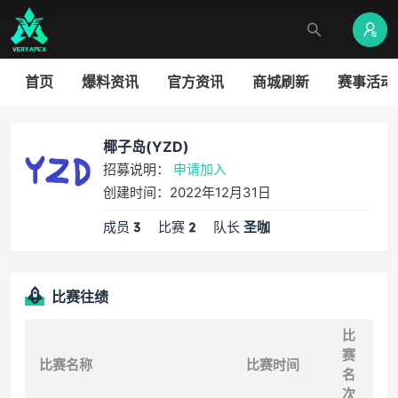
首页
爆料资讯
官方资讯
商城刷新
赛事活动
椰子岛(YZD)
招募说明：
申请加入
创建时间：2022年12月31日
成员
比赛
队长
3
2
圣咖
比赛往绩
比
赛
比赛名称
比赛时间
名
次