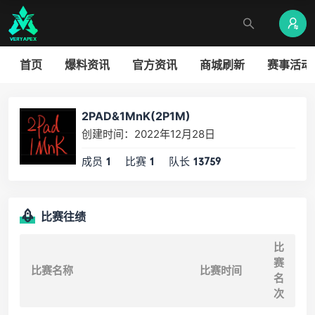
首页
爆料资讯
官方资讯
商城刷新
赛事活动
2PAD&1MnK(2P1M)
创建时间：2022年12月28日
成员
比赛
队长
1
1
13759
比赛往绩
比
赛
比赛名称
比赛时间
名
次