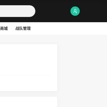
商城
战队管理