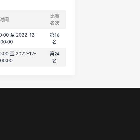
比赛
时间
名次
0:00 至 2022-12-
第16
:00:00
名
0:00 至 2022-12-
第24
:00:00
名