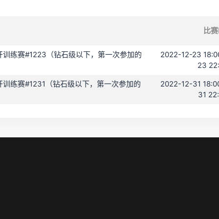
比赛
 C 公开训练赛#1223（钻石级以下，第一次参加的
2022-12-23 18:0
23 22
 C 公开训练赛#1231（钻石级以下，第一次参加的
2022-12-31 18:0
31 22