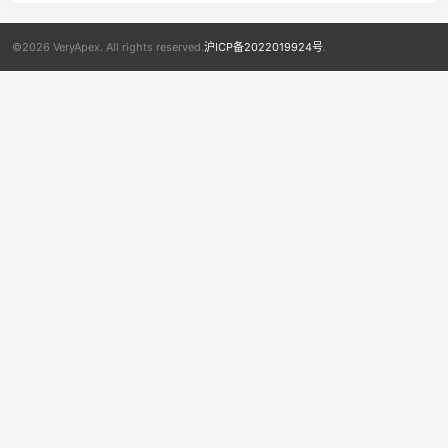
©2026 VeryApex. All rights reserved.
沪ICP备2022019924号
.