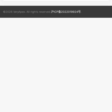
©2026 VeryApex. All rights reserved.
沪ICP备2022019924号
.