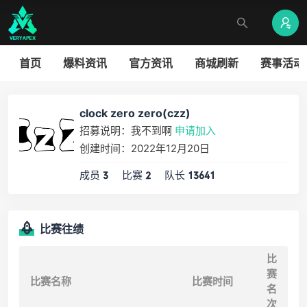
首页
爆料资讯
官方资讯
商城刷新
赛事活动
clock zero zero(czz)
招募说明：我不到啊
申请加入
创建时间：2022年12月20日
成员
比赛
队长
3
2
13641
比赛往绩
比
赛
比赛名称
比赛时间
名
次