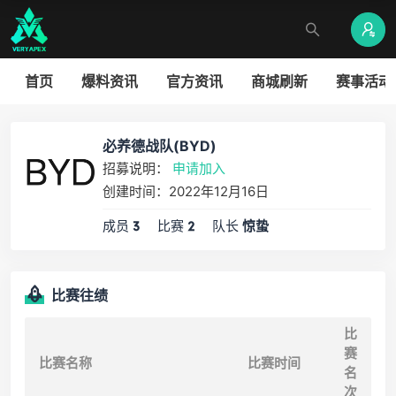
首页
爆料资讯
官方资讯
商城刷新
赛事活动
必养德战队(BYD)
招募说明：
申请加入
创建时间：2022年12月16日
成员
比赛
队长
3
2
惊蛰
比赛往绩
比
赛
比赛名称
比赛时间
名
次