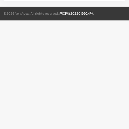
©2026 VeryApex. All rights reserved.
沪ICP备2022019924号
.